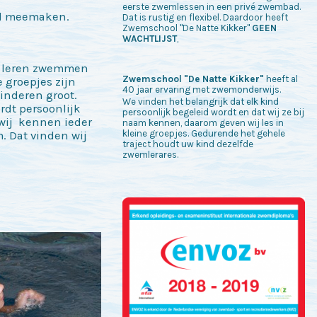
eerste zwemlessen in een privé zwembad.
nd meemaken.
Dat is rustig en flexibel. Daardoor heeft
Zwemschool "De Natte Kikker"
GEEN
WACHTLIJST
,
s leren zwemmen
Zwemschool "De Natte Kikker"
heeft al
e groepjes zijn
40 jaar ervaring met zwemonderwijs.
inderen groot.
We vinden het belangrijk dat elk kind
rdt persoonlijk
persoonlijk begeleid wordt en dat wij ze bij
 wij kennen ieder
naam kennen, daarom geven wij les in
kleine groepjes. Gedurende het gehele
. Dat vinden wij
traject houdt uw kind dezelfde
zwemlerares.