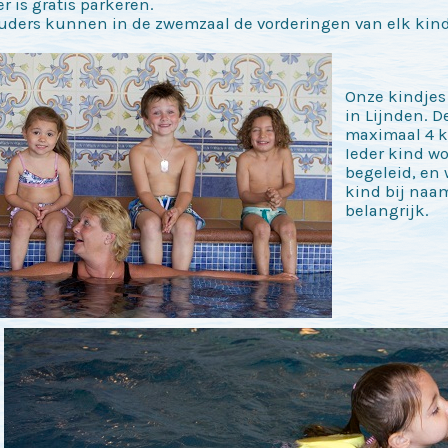
r is gratis parkeren.
ouders kunnen in de zwemzaal de vorderingen van elk ki
Onze kindje
in Lijnden. D
maximaal 4 k
Ieder kind wo
begeleid, en
kind bij naam
belangrijk.