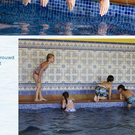
rtrouwd
t